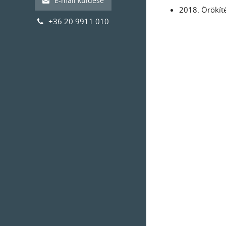
E-mail küldése
2018. Örökíté
+36 20 9911 010