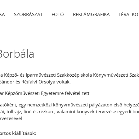
KA
SZOBRÁSZAT
FOTÓ
REKLÁMGRAFIKA
TÉRALKO
Borbála
a Képző- és Iparművészeti Szakközépiskola Könyvművészeti Szak
Sándor és Rétfalvi Orsolya voltak.
r Képzőművészeti Egyetemre felvételizett
gatóként, egy nemzetközi könyvművészeti pályázaton első helyezés
, tollrajz, linó és rézkarc, valamint könyvek tervezése egyedi bor
rvezésével.
rtos kiállítások: