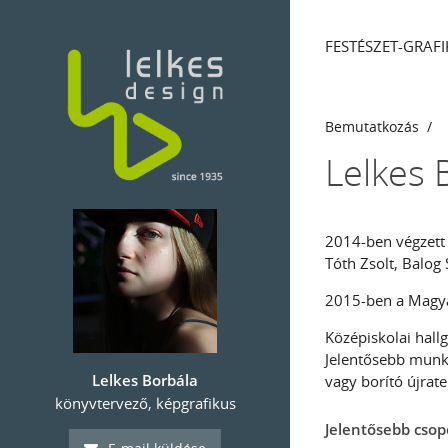
FESTÉSZET-GRAFI
Bemutatkozás
Lelkes 
2014-ben végzett 
Tóth Zsolt, Balog 
2015-ben a Magya
Középiskolai hall
Jelentősebb munkái
Lelkes Borbála
vagy borító újrate
könyvtervező, képgrafikus
Jelentősebb csopo